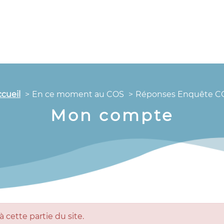
cueil
En ce moment au COS
Réponses Enquête C
Mon compte
 cette partie du site.