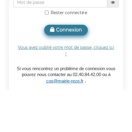
Rester connecté·e
Connexion
Vous avez oublié votre mot de passe, cliquez ici
!
Si vous rencontrez un problème de connexion vous
pouvez nous contacter au 02.40.84.42.00 ou à
.
cos@mairie-reze.fr
Accueil
-
Plan du site
-
Contact
-
Mentions légales
-
RGPD
-
Cookie
Crédits :
Logiciel comité d'entreprise
-
DIP
-
ACL Informatique –
Aclce